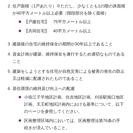
住戸面積（1戸あたり）※ただし、少なくとも1の階の床面積
が40平方メートル以上必要（階段部分を除く面積）
【戸建住宅】 75平方メートル以上
【共同住宅】 40平方メートル以上
建築後の住宅の維持保全の期間が30年以上であること
資金計画が建築、維持保全を遂行するため適切なものである
こと
建築をしようとする住宅が自然災害による被害の発生の防止
又は軽減に配慮されたものであること
居住環境の維持及び向上への配慮
小垣江子竿地区計画、住吉地区計画、刈谷駅南口地区
計画、天王町地区計画内における基準について、以下
のページを参照してください。
区画整理区域内においては、区画整理法第76条の手
続きが済んでいること。