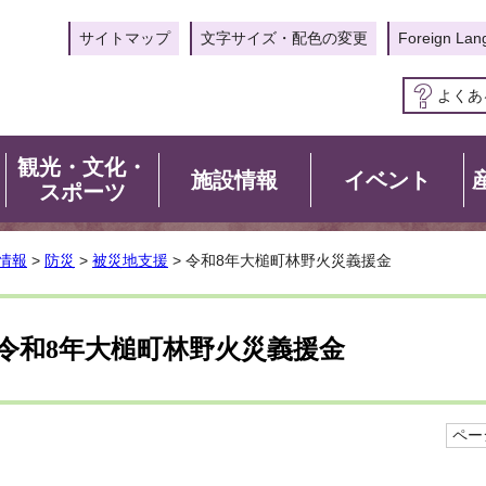
サイトマップ
文字サイズ・配色の変更
Foreign Lan
よくあ
観光・文化・
施設情報
イベント
スポーツ
情報
>
防災
>
被災地支援
> 令和8年大槌町林野火災義援金
令和8年大槌町林野火災義援金
ページ