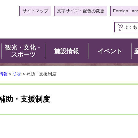
サイトマップ
文字サイズ・配色の変更
Foreign Lan
よくあ
観光・文化・
施設情報
イベント
スポーツ
情報
>
防災
> 補助・支援制度
補助・支援制度