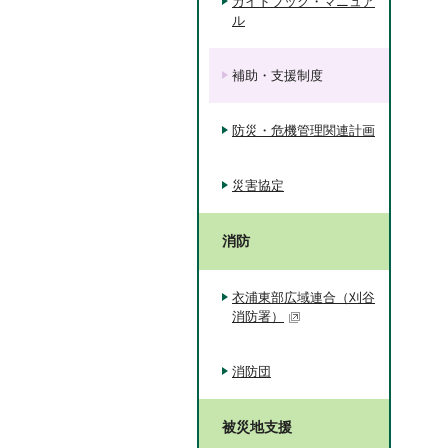
ガイドブック・マニュア
ル
補助・支援制度
防災・危機管理関連計画
災害協定
消防
衣浦東部広域連合（刈谷
消防署）
消防団
被災地支援