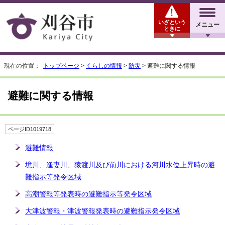
いざという
メニュー
ときに
現在の位置：
トップページ
>
くらしの情報
>
防災
> 避難に関する情報
避難に関する情報
ページID1019718
避難情報
境川、逢妻川、猿渡川及び前川における河川水位上昇時の避
難指示等発令区域
高潮警報等発表時の避難指示等発令区域
大津波警報・津波警報発表時の避難指示発令区域