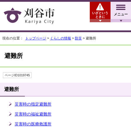
いざという
メニュー
ときに
現在の位置：
トップページ
>
くらしの情報
>
防災
> 避難所
避難所
ページID1019745
避難所
災害時の指定避難所
災害時の福祉避難所
災害時の医療救護所