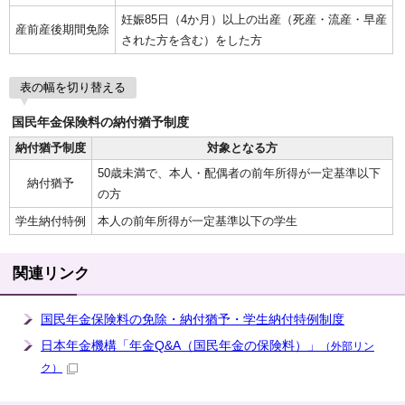
妊娠85日（4か月）以上の出産（死産・流産・早産
産前産後期間免除
された方を含む）をした方
表の幅を切り替える
国民年金保険料の納付猶予制度
納付猶予制度
対象となる方
50歳未満で、本人・配偶者の前年所得が一定基準以下
納付猶予
の方
学生納付特例
本人の前年所得が一定基準以下の学生
関連リンク
国民年金保険料の免除・納付猶予・学生納付特例制度
日本年金機構「年金Q&A（国民年金の保険料）」
（外部リン
ク）