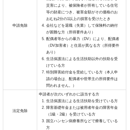
災害により、被保険者が所有している住宅
等の財産につき、被害金額がその価格のお
おむね2分の1以上の損害を受けたとき
申請免除
会社などを退職（失業）して保険料の納付
が困難な方（所得要件あり）
配偶者等からの暴力（DV）により、配偶者
（DV加害者）と住居が異なる方（所得要件
あり）
生活保護法による生活扶助以外の扶助を受
けている方
特別障害給付金を受給している方（本人申
請の場合は、配偶者や世帯主の所得要件は
問われません。）
申請者が次のいずれかに該当する方
生活保護法による生活扶助を受けている方
障害基礎年金または被用者年金の障害年金
法定免除
（1級・2級）を受けている方
国立ハンセン病療養所などで療養している
方