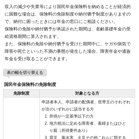
収入の減少や失業等により国民年金保険料を納めることが経済的
に困難な場合は、保険料の免除制度や納付猶予制度がありますの
で、納付に困ったときには年金の窓口にご相談ください。
保険料の免除や納付猶予が承認された期間は、老齢基礎年金の受
給資格期間に算入されます。
また、保険料の免除や納付猶予を受けた期間中に、ケガや病気で
障害や死亡といった不測の事態が発生した場合、障害年金や遺族
年金を受け取ることができます。
表の幅を切り替える
国民年金保険料の免除制度
免除制度
対象となる方
申請者本人、申請者の配偶者、世帯主のそれぞれ
が次のいずれかに該当する方
所得が一定基準以下の方
地方税法に定める障害者、寡婦またはひと
り親（所得要件あり）
震災、風水害、火災その他これらに類する