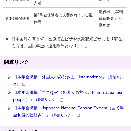
入者
配偶者（第2号
第2号被保険者に扶養されている配
第3号被保険者
被保険者）の
偶者
勤務先
日本国籍を有さず、医療滞在ビザや長期観光ビザにより滞在す
る方は、国民年金の適用除外となります。
関連リンク
日本年金機構「外国人のみなさま／International」
（外部リン
ク）
日本年金機構「年金Q&A（外国人の方へ／To non-Japanese
people）」
（外部リンク）
日本年金機構「Japanese National Pension System（国民年
金制度の仕組み）」
（外部リンク）