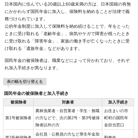
日本国内に住んでいる20歳以上60歳未満の方は、日本国籍の有無
にかかわらず国民年金に加入し、保険料を納めることが法律で義
務づけられています。
公的年金制度に加入して保険料を納め続けることで、年をとった
ときに受け取れる「老齢年金」、病気やケガで障害が残ったとき
に受け取れる「障害年金」、家族の働き手が亡くなったときに受
け取れる「遺族年金」などがあります。
国民年金の被保険者は、職業などによって分かれており、それぞ
れ加入手続きが異なります。
表の幅を切り替える
国民年金の被保険者と加入手続き
被保険者
対象者
加入手続き
農林漁業者・自営業者・学生・無職
お住まいの市
第1号被保険者
の方などで、次の第2号・第3号被保
町村の国民年
険者以外の方
金担当窓口
会社員・公務員の方など厚生年金加
第2号被保険者
勤務先