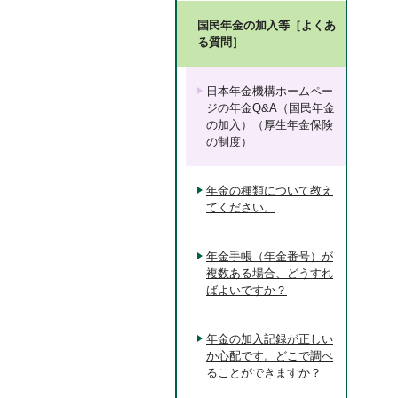
国民年金の加入等［よくあ
る質問］
日本年金機構ホームペー
ジの年金Q&A（国民年金
の加入）（厚生年金保険
の制度）
年金の種類について教え
てください。
年金手帳（年金番号）が
複数ある場合、どうすれ
ばよいですか？
年金の加入記録が正しい
か心配です。どこで調べ
ることができますか？