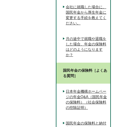
会社に就職した場合に、
国民年金から厚生年金に
変更する手続を教えてく
ださい。
月の途中で就職や退職を
した場合、年金の保険料
はどのようになります
か？
国民年金の保険料［よくあ
る質問］
日本年金機構ホームペー
ジの年金Q&A（国民年金
の保険料）（社会保険料
の控除証明）
国民年金の保険料と納付