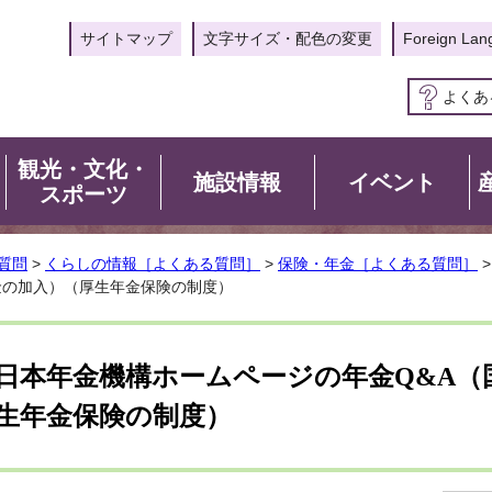
サイトマップ
文字サイズ・配色の変更
Foreign Lan
よくあ
観光・文化・
施設情報
イベント
スポーツ
質問
>
くらしの情報［よくある質問］
>
保険・年金［よくある質問］
金の加入）（厚生年金保険の制度）
日本年金機構ホームページの年金Q&A（
生年金保険の制度）