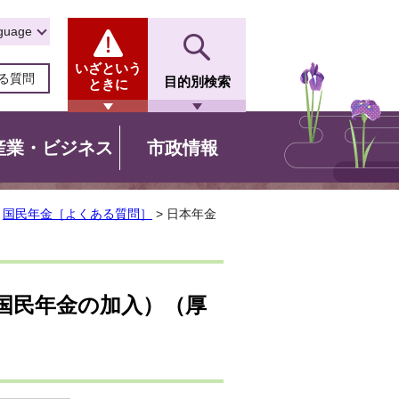
guage
いざという
る質問
目的別検索
ときに
産業・ビジネス
市政情報
>
国民年金［よくある質問］
> 日本年金
国民年金の加入）（厚