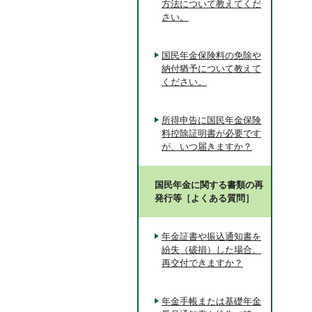
方法について教えてくだ
さい。
国民年金保険料の免除や
納付猶予について教えて
ください。
所得申告に国民年金保険
料控除証明書が必要です
が、いつ届きますか？
国民年金に関する書類の再
発行等［よくある質問］
年金証書や振込通知書を
紛失（破損）した場合、
再交付できますか？
年金手帳または基礎年金