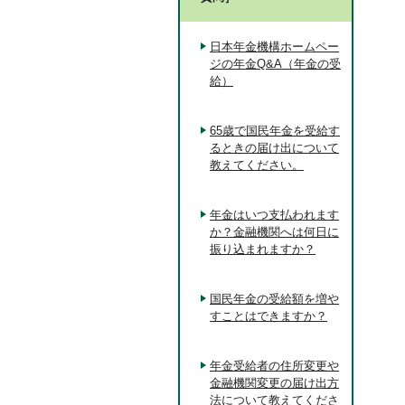
日本年金機構ホームペー
ジの年金Q&A（年金の受
給）
65歳で国民年金を受給す
るときの届け出について
教えてください。
年金はいつ支払われます
か？金融機関へは何日に
振り込まれますか？
国民年金の受給額を増や
すことはできますか？
年金受給者の住所変更や
金融機関変更の届け出方
法について教えてくださ