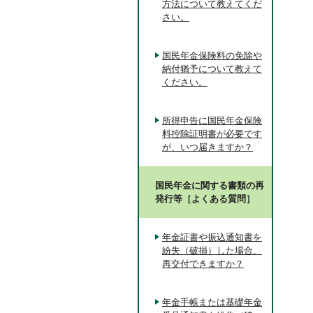
方法について教えてくだ
さい。
国民年金保険料の免除や
納付猶予について教えて
ください。
所得申告に国民年金保険
料控除証明書が必要です
が、いつ届きますか？
国民年金に関する書類の再
発行等［よくある質問］
年金証書や振込通知書を
紛失（破損）した場合、
再交付できますか？
年金手帳または基礎年金