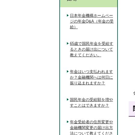
日本年金機構ホームペー
ジの年金Q&A（年金の受
給）
65歳で国民年金を受給す
るときの届け出について
教えてください。
年金はいつ支払われます
か？金融機関へは何日に
振り込まれますか？
国民年金の受給額を増や
すことはできますか？
年金受給者の住所変更や
金融機関変更の届け出方
法について教えてくださ