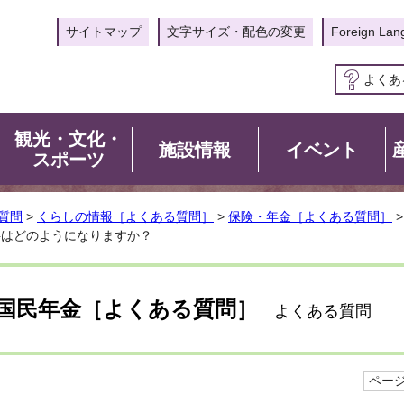
サイトマップ
文字サイズ・配色の変更
Foreign Lan
よくあ
観光・文化・
施設情報
イベント
スポーツ
質問
>
くらしの情報［よくある質問］
>
保険・年金［よくある質問］
料はどのようになりますか？
国民年金［よくある質問］
よくある質問
ページI