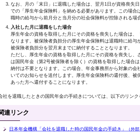
なお、月の「末日」に退職した場合は、翌月1日が資格喪失
での「厚生年金保険料」を納める必要があります。この場合
職時の給与から前月分と当月分の社会保険料が控除される場
入社した月に退職をした場合
厚生年金の資格を取得した月にその資格を喪失した場合は、
なります。被保険者負担分の厚生年金保険料は退職時に給与
被保険者負担分を翌月末までに納付することとなります。
ただし、厚生年金の資格を取得した月にその資格を喪失し、
は国民年金（第2号被保険者を除く）の資格を取得した場合
納付は不要となります。この場合、年金事務所から対象の会
いてのお知らせを送付します。厚生年金保険料の還付後、被
あった方へ還付することになります。
会社を退職したときの国民年金の手続きについては、以下のリンク
関連リンク
日本年金機構「会社を退職した時の国民年金の手続き」
（外部