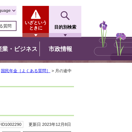
guage
いざという
る質問
目的別検索
ときに
産業・ビジネス
市政情報
>
国民年金［よくある質問］
> 月の途中
更新日 2023年12月8日
D1002290