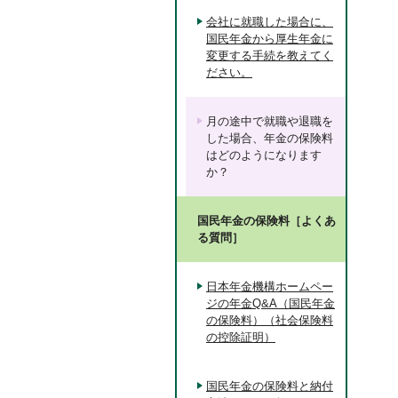
会社に就職した場合に、
国民年金から厚生年金に
変更する手続を教えてく
ださい。
月の途中で就職や退職を
した場合、年金の保険料
はどのようになります
か？
国民年金の保険料［よくあ
る質問］
日本年金機構ホームペー
ジの年金Q&A（国民年金
の保険料）（社会保険料
の控除証明）
国民年金の保険料と納付