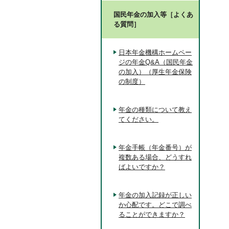
国民年金の加入等［よくあ
る質問］
日本年金機構ホームペー
ジの年金Q&A（国民年金
の加入）（厚生年金保険
の制度）
年金の種類について教え
てください。
年金手帳（年金番号）が
複数ある場合、どうすれ
ばよいですか？
年金の加入記録が正しい
か心配です。どこで調べ
ることができますか？