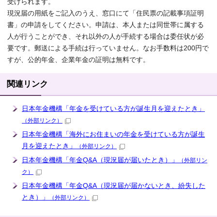
受けられます。
現況届の用紙をご記入のうえ、窓口にて「住民票の記載事項証明
書」の申請をしてください。申請は、本人または同世帯に属する
人が行うことができ、それ以外の人が手続する場合は委任状が必
要です。郵送による手続は行っていません。なお手数料は200円で
すが、公的年金、企業年金の証明は無料です。
関連リンク
日本年金機構「年金を受けている方が誕生月を迎えたとき」
（外部リンク）
日本年金機構「海外にお住まいの年金を受けている方が誕生
月を迎えたとき」
（外部リンク）
日本年金機構「年金Q&A（現況届が届いたとき）」
（外部リン
ク）
日本年金機構「年金Q&A（現況届が届かないとき、紛失した
とき）」
（外部リンク）