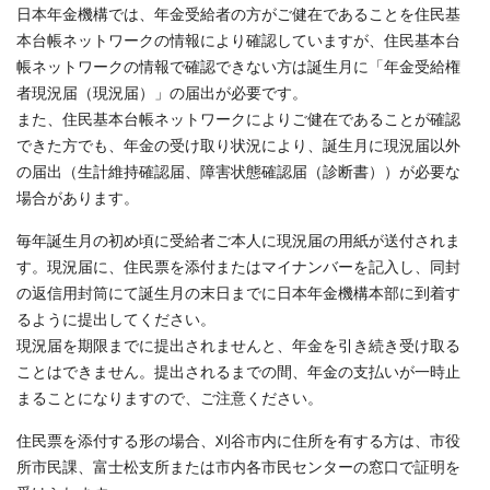
日本年金機構では、年金受給者の方がご健在であることを住民基
本台帳ネットワークの情報により確認していますが、住民基本台
帳ネットワークの情報で確認できない方は誕生月に「年金受給権
者現況届（現況届）」の届出が必要です。
また、住民基本台帳ネットワークによりご健在であることが確認
できた方でも、年金の受け取り状況により、誕生月に現況届以外
の届出（生計維持確認届、障害状態確認届（診断書））が必要な
場合があります。
毎年誕生月の初め頃に受給者ご本人に現況届の用紙が送付されま
す。現況届に、住民票を添付またはマイナンバーを記入し、同封
の返信用封筒にて誕生月の末日までに日本年金機構本部に到着す
るように提出してください。
現況届を期限までに提出されませんと、年金を引き続き受け取る
ことはできません。提出されるまでの間、年金の支払いが一時止
まることになりますので、ご注意ください。
住民票を添付する形の場合、刈谷市内に住所を有する方は、市役
所市民課、富士松支所または市内各市民センターの窓口で証明を