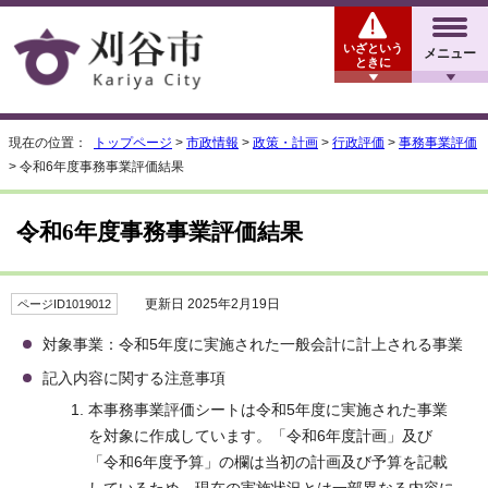
いざという
メニュー
ときに
現在の位置：
トップページ
>
市政情報
>
政策・計画
>
行政評価
>
事務事業評価
> 令和6年度事務事業評価結果
令和6年度事務事業評価結果
更新日 2025年2月19日
ページID1019012
対象事業：令和5年度に実施された一般会計に計上される事業
記入内容に関する注意事項
本事務事業評価シートは令和5年度に実施された事業
を対象に作成しています。「令和6年度計画」及び
「令和6年度予算」の欄は当初の計画及び予算を記載