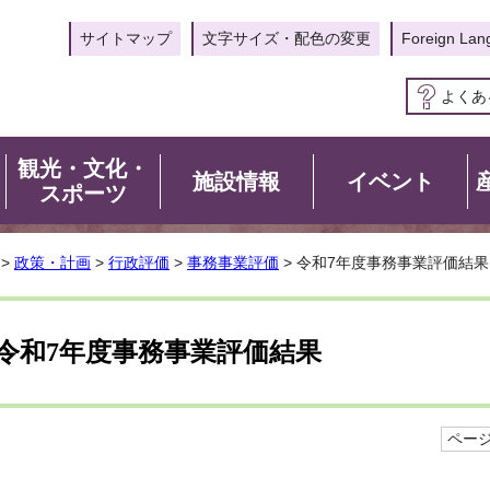
サイトマップ
文字サイズ・配色の変更
Foreign Lan
よくあ
観光・文化・
施設情報
イベント
スポーツ
>
政策・計画
>
行政評価
>
事務事業評価
> 令和7年度事務事業評価結果
令和7年度事務事業評価結果
ページI