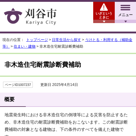
いざという
メニュー
ときに
現在の位置：
トップページ
>
日常生活から探す
>
うけとる・利用する（補助金
等）
>
住まい・建物
> 非木造住宅耐震診断費補助
非木造住宅耐震診断費補助
更新日 2025年4月14日
ページID1007237
概要
地震発生時における非木造住宅の倒壊等による災害を防止するた
め、非木造住宅の耐震診断費補助をおこないます。この耐震診断
費補助の対象となる建物は、下の条件のすべてを備えた建物で