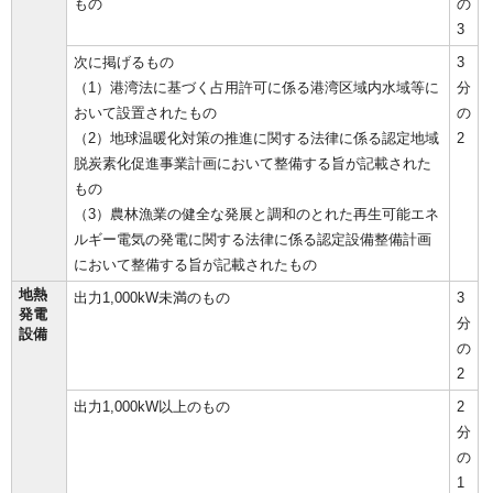
もの
の
3
次に掲げるもの
3
（1）港湾法に基づく占用許可に係る港湾区域内水域等に
分
おいて設置されたもの
の
（2）地球温暖化対策の推進に関する法律に係る認定地域
2
脱炭素化促進事業計画において整備する旨が記載された
もの
（3）農林漁業の健全な発展と調和のとれた再生可能エネ
ルギー電気の発電に関する法律に係る認定設備整備計画
において整備する旨が記載されたもの
地熱
出力1,000kW未満のもの
3
発電
分
設備
の
2
出力1,000kW以上のもの
2
分
の
1