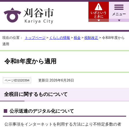
いざという
メニュー
ときに
現在の位置：
トップページ
>
くらしの情報
>
税金
>
税制改正
> 令和8年度から
適用
令和8年度から適用
更新日 2026年6月26日
ページID1020394
全税目に関するものについて
公示送達のデジタル化について
公示事項をインターネットを利用する方法により不特定多数の者