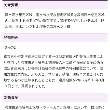
対象資産
洪水浸水想定区域、雨水出水浸水想定区域又は高潮浸水想定区域
内に位置する地下街等の所有者又は管理者が取得した防水板、防
水扉、排水ポンプおよび換気口浸水防止機
特例割合
3分の2
都市再生特別措置法に規定する一体型滞在快適性等向上事業によ
り整備した滞在快適性等向上施設等の用に供する固定資産に係る
固定資産税および都市計画税の課税標準の特例措置について、適
用対象に案内板、ぶらんこ、滑り台、砂場、便所その他これらに
類するものが追加されるとともに、適用期限が2年（令和10年3月
31日まで）延長されました。
対象資産
滞在快適性等向上区域（ウォーカブル区域）において、自治体に