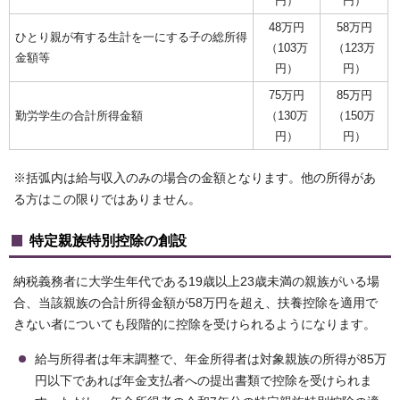
円）
円）
48万円
58万円
ひとり親が有する生計を一にする子の総所得
（103万
（123万
金額等
円）
円）
75万円
85万円
勤労学生の合計所得金額
（130万
（150万
円）
円）
※括弧内は給与収入のみの場合の金額となります。他の所得があ
る方はこの限りではありません。
特定親族特別控除の創設
納税義務者に大学生年代である19歳以上23歳未満の親族がいる場
合、当該親族の合計所得金額が58万円を超え、扶養控除を適用で
きない者についても段階的に控除を受けられるようになります。
給与所得者は年末調整で、年金所得者は対象親族の所得が85万
円以下であれば年金支払者への提出書類で控除を受けられま