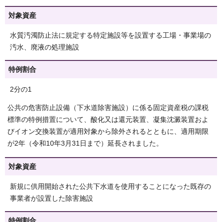
対象資産
水質汚濁防止法に規定する特定施設等を設置する工場・事業場の
汚水、廃液の処理施設
特例割合
2分の1
公共の危害防止設備（下水道除害施設）に係る固定資産税の課税
標準の特例措置について、酸化又は還元装置、凝集沈澱装置およ
びイオン交換装置が適用対象から除外されるとともに、適用期限
が2年（令和10年3月31日まで）延長されました。
対象資産
新規に供用開始された公共下水道を使用することになった既存の
事業者が設置した除害施設
特例割合