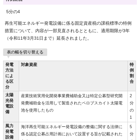
5分の4
再生可能エネルギー発電設備に係る固定資産税の課税標準の特例
措置について、内容が一部見直されるとともに、適用期限が3年
（令和11年3月31日まで）延長されました。
表の幅を切り替える
発電
対象資産
特
方法
例
によ
割
る区
合
分
太陽
産業技術実用化開発事業費補助金又は特定公募型研究開
2
光発
発費補助金を活用して製造されたペロブスカイト太陽電
分
電設
池を使用したもの
の
備
1
風力
海洋再生可能エネルギー発電設備の整備に関する法律に
5
発電
係る認定公募占用計画において設置する旨が記載された
分
設備