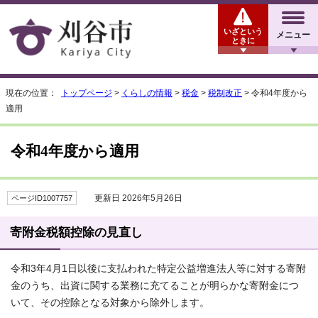
いざという
メニュー
ときに
現在の位置：
トップページ
>
くらしの情報
>
税金
>
税制改正
> 令和4年度から
適用
令和4年度から適用
更新日 2026年5月26日
ページID1007757
寄附金税額控除の見直し
令和3年4月1日以後に支払われた特定公益増進法人等に対する寄附
金のうち、出資に関する業務に充てることが明らかな寄附金につ
いて、その控除となる対象から除外します。