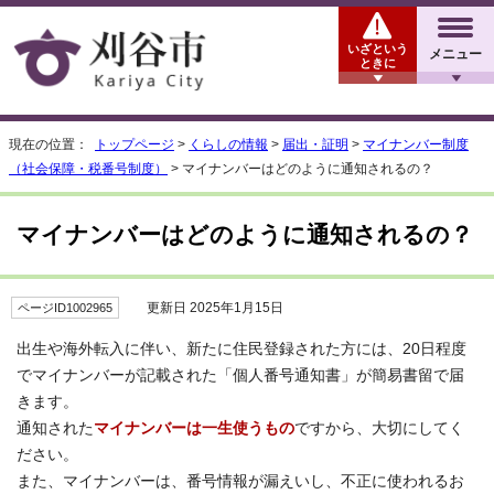
いざという
メニュー
ときに
現在の位置：
トップページ
>
くらしの情報
>
届出・証明
>
マイナンバー制度
（社会保障・税番号制度）
> マイナンバーはどのように通知されるの？
マイナンバーはどのように通知されるの？
更新日 2025年1月15日
ページID1002965
出生や海外転入に伴い、新たに住民登録された方には、20日程度
でマイナンバーが記載された「個人番号通知書」が簡易書留で届
きます。
通知された
マイナンバーは一生使うもの
ですから、大切にしてく
ださい。
また、マイナンバーは、番号情報が漏えいし、不正に使われるお