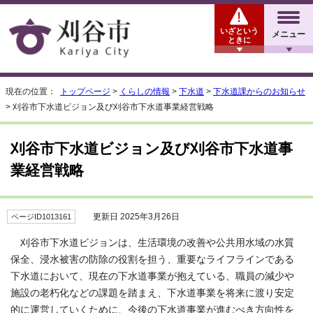
いざという
メニュー
ときに
現在の位置：
トップページ
>
くらしの情報
>
下水道
>
下水道課からのお知らせ
> 刈谷市下水道ビジョン及び刈谷市下水道事業経営戦略
刈谷市下水道ビジョン及び刈谷市下水道事
業経営戦略
更新日 2025年3月26日
ページID1013161
刈谷市下水道ビジョンは、生活環境の改善や公共用水域の水質
保全、浸水被害の防除の役割を担う、重要なライフラインである
下水道において、現在の下水道事業が抱えている、職員の減少や
施設の老朽化などの課題を踏まえ、下水道事業を将来に渡り安定
的に運営していくために、今後の下水道事業が進むべき方向性を