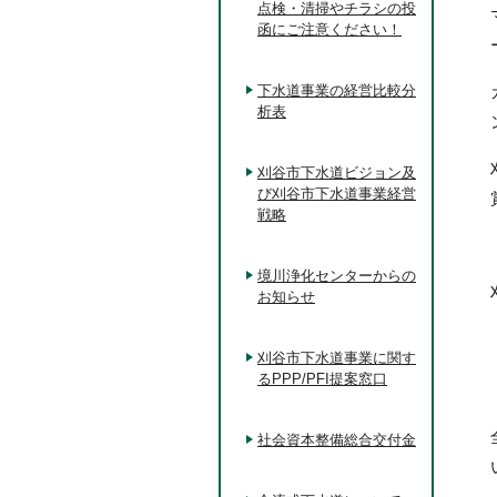
点検・清掃やチラシの投
函にご注意ください！
下水道事業の経営比較分
析表
刈谷市下水道ビジョン及
び刈谷市下水道事業経営
戦略
境川浄化センターからの
お知らせ
刈谷市下水道事業に関す
るPPP/PFI提案窓口
社会資本整備総合交付金