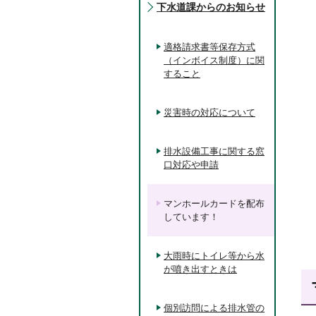
下水道課からのお知らせ
適格請求書等保存方式
（インボイス制度）に関
すること
災害時の対応について
排水設備工事に関する窓
口対応や申請
マンホールカードを配布
しています！
大雨時にトイレ等から水
が噴き出すときは
個別訪問による排水管の