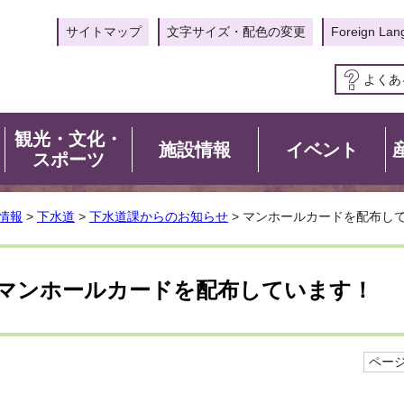
サイトマップ
文字サイズ・配色の変更
Foreign Lan
よくあ
観光・文化・
施設情報
イベント
スポーツ
情報
>
下水道
>
下水道課からのお知らせ
> マンホールカードを配布し
マンホールカードを配布しています！
ページI