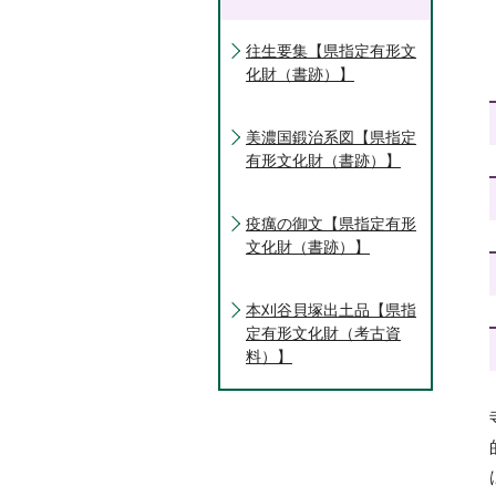
往生要集【県指定有形文
化財（書跡）】
美濃国鍛治系図【県指定
有形文化財（書跡）】
疫癘の御文【県指定有形
文化財（書跡）】
本刈谷貝塚出土品【県指
定有形文化財（考古資
料）】