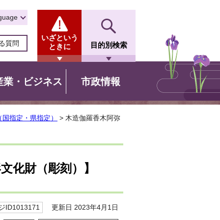
guage
いざという
る質問
目的別検索
ときに
産業・ビジネス
市政情報
（国指定・県指定）
> 木造伽羅香木阿弥
形文化財（彫刻）】
更新日 2023年4月1日
ID1013171