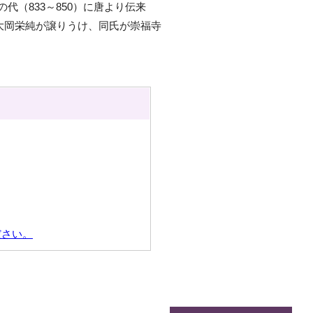
（833～850）に唐より伝来
の大岡栄純が譲りうけ、同氏が崇福寺
ださい。