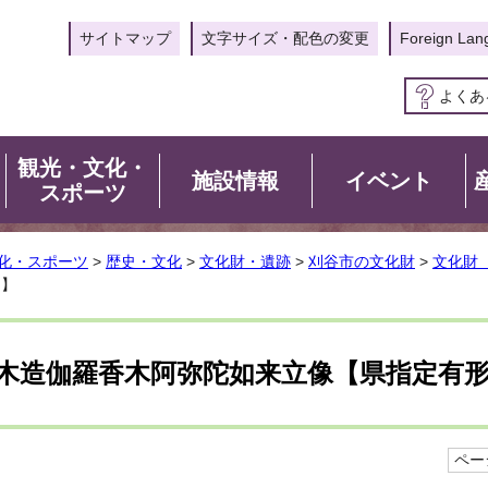
サイトマップ
文字サイズ・配色の変更
Foreign Lan
よくあ
観光・文化・
施設情報
イベント
スポーツ
化・スポーツ
>
歴史・文化
>
文化財・遺跡
>
刈谷市の文化財
>
文化財
）】
木造伽羅香木阿弥陀如来立像【県指定有
ページ