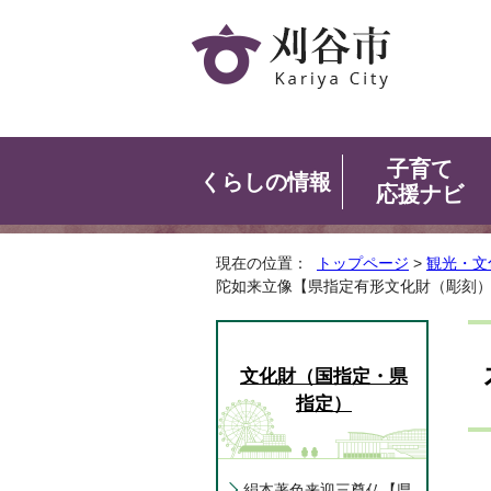
子育て
くらしの情報
応援ナビ
現在の位置：
トップページ
>
観光・文
陀如来立像【県指定有形文化財（彫刻
文化財（国指定・県
指定）
絹本著色来迎三尊仏【県