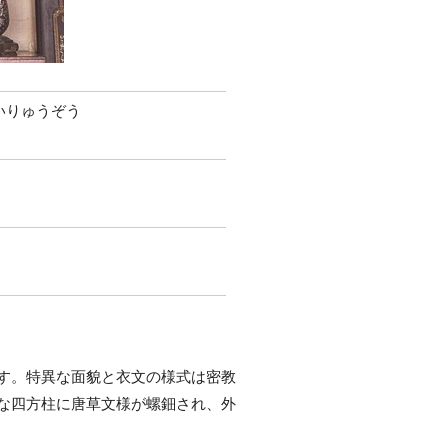
いりゅうぞう
す。特異な面貌と衣文の様式は密教
な四方柱に唐草文様が螺鈿され、外