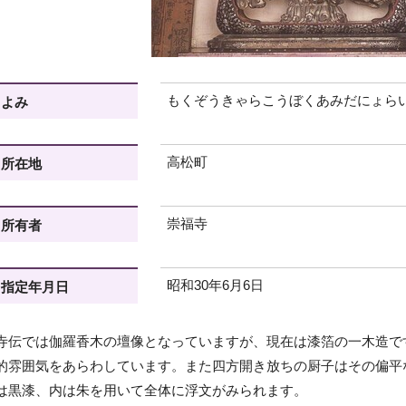
もくぞうきゃらこうぼくあみだにょら
よみ
高松町
所在地
崇福寺
所有者
昭和30年6月6日
指定年月日
寺伝では伽羅香木の壇像となっていますが、現在は漆箔の一木造で
的雰囲気をあらわしています。また四方開き放ちの厨子はその偏平
は黒漆、内は朱を用いて全体に浮文がみられます。