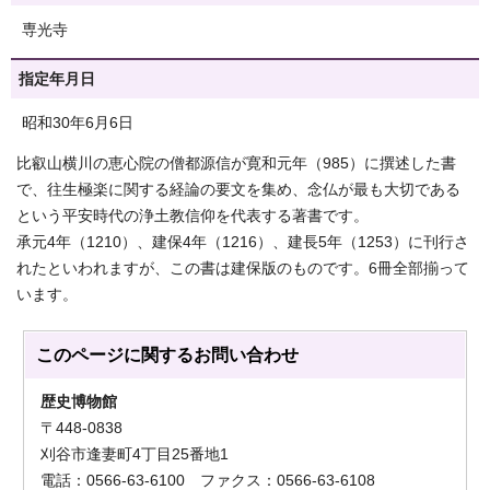
専光寺
指定年月日
昭和30年6月6日
比叡山横川の恵心院の僧都源信が寛和元年（985）に撰述した書
で、往生極楽に関する経論の要文を集め、念仏が最も大切である
という平安時代の浄土教信仰を代表する著書です。
承元4年（1210）、建保4年（1216）、建長5年（1253）に刊行さ
れたといわれますが、この書は建保版のものです。6冊全部揃って
います。
このページに関する
お問い合わせ
歴史博物館
〒448-0838
刈谷市逢妻町4丁目25番地1
電話：0566-63-6100 ファクス：0566-63-6108