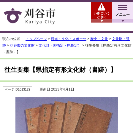
いざという
メニュー
ときに
現在の位置：
トップページ
>
観光・文化・スポーツ
>
歴史・文化
>
文化財・遺
跡
>
刈谷市の文化財
>
文化財（国指定・県指定）
> 往生要集【県指定有形文化財
（書跡）】
往生要集【県指定有形文化財（書跡）】
更新日 2023年4月1日
ページID1013172