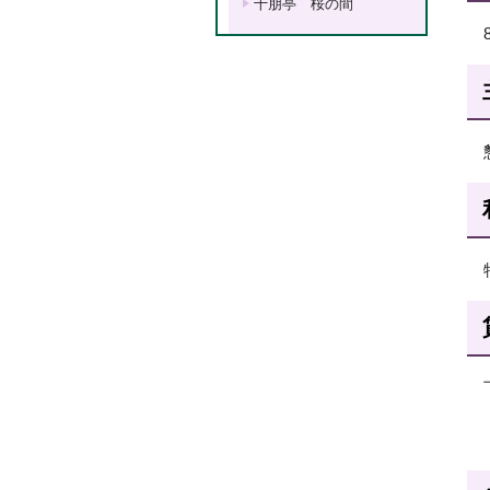
十朋亭 桜の間