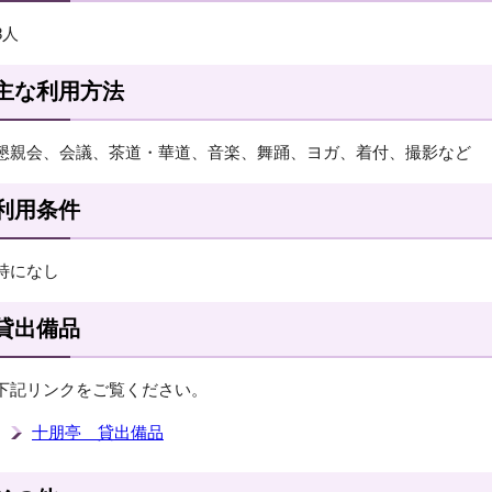
8人
主な利用方法
懇親会、会議、茶道・華道、音楽、舞踊、ヨガ、着付、撮影など
利用条件
特になし
貸出備品
下記リンクをご覧ください。
十朋亭 貸出備品