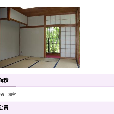
面積
8畳 和室
定員