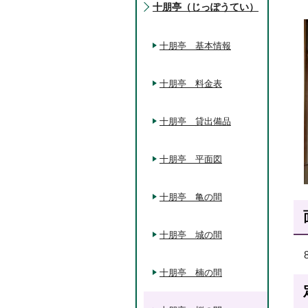
十朋亭（じっぽうてい）
十朋亭 基本情報
十朋亭 料金表
十朋亭 貸出備品
十朋亭 平面図
十朋亭 亀の間
十朋亭 城の間
十朋亭 楠の間