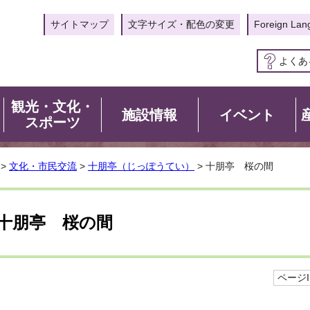
サイトマップ
文字サイズ・配色の変更
Foreign Lan
よくあ
観光・文化・
施設情報
イベント
スポーツ
>
文化・市民交流
>
十朋亭（じっぽうてい）
> 十朋亭 桜の間
十朋亭 桜の間
ページID