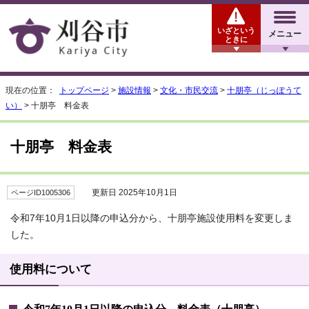
いざという
メニュー
ときに
現在の位置：
トップページ
>
施設情報
>
文化・市民交流
>
十朋亭（じっぽうて
い）
> 十朋亭 料金表
十朋亭 料金表
更新日 2025年10月1日
ページID1005306
令和7年10月1日以降の申込分から、十朋亭施設使用料を変更しま
した。
使用料について