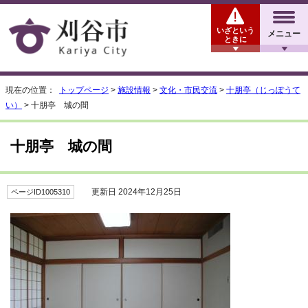
いざという
メニュー
ときに
現在の位置：
トップページ
>
施設情報
>
文化・市民交流
>
十朋亭（じっぽうて
い）
> 十朋亭 城の間
十朋亭 城の間
更新日 2024年12月25日
ページID1005310