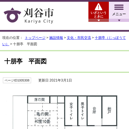
いざという
メニュー
ときに
現在の位置：
トップページ
>
施設情報
>
文化・市民交流
>
十朋亭（じっぽうて
い）
> 十朋亭 平面図
十朋亭 平面図
更新日 2021年3月1日
ページID1005308