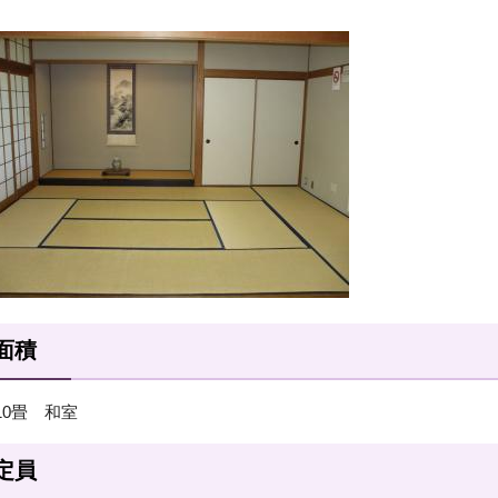
面積
10畳 和室
定員