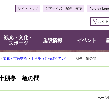
サイトマップ
文字サイズ・配色の変更
Foreign Lan
よくあ
観光・文化・
施設情報
イベント
スポーツ
>
文化・市民交流
>
十朋亭（じっぽうてい）
> 十朋亭 亀の間
十朋亭 亀の間
ページID