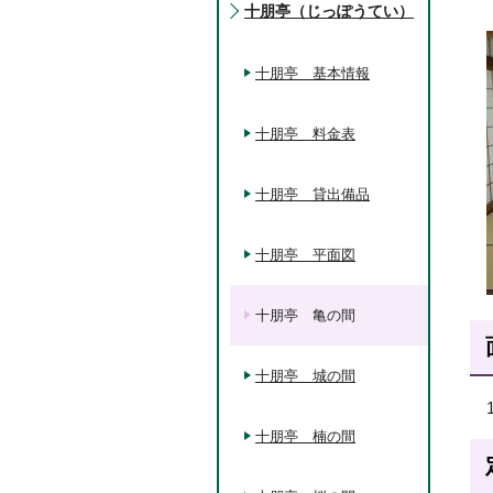
十朋亭（じっぽうてい）
十朋亭 基本情報
十朋亭 料金表
十朋亭 貸出備品
十朋亭 平面図
十朋亭 亀の間
十朋亭 城の間
十朋亭 楠の間