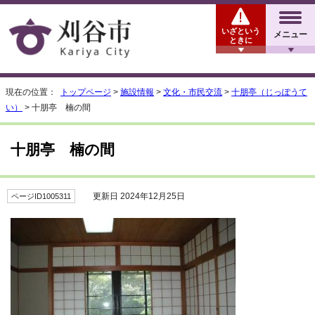
いざという
メニュー
ときに
現在の位置：
トップページ
>
施設情報
>
文化・市民交流
>
十朋亭（じっぽうて
い）
> 十朋亭 楠の間
十朋亭 楠の間
更新日 2024年12月25日
ページID1005311