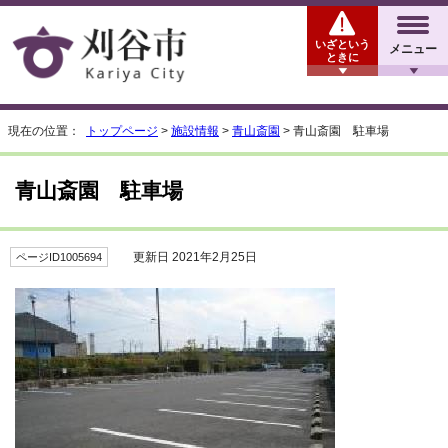
いざという
メニュー
ときに
現在の位置：
トップページ
>
施設情報
>
青山斎園
> 青山斎園 駐車場
青山斎園 駐車場
更新日 2021年2月25日
ページID1005694