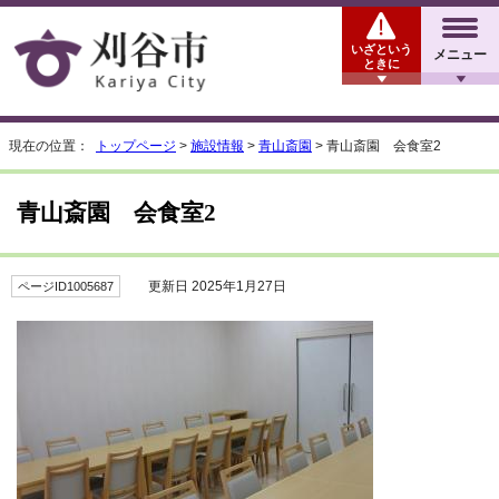
いざという
メニュー
ときに
現在の位置：
トップページ
>
施設情報
>
青山斎園
> 青山斎園 会食室2
青山斎園 会食室2
更新日 2025年1月27日
ページID1005687