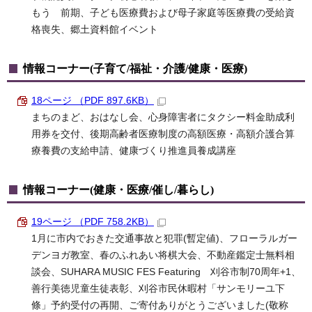
もう 前期、子ども医療費および母子家庭等医療費の受給資
格喪失、郷土資料館イベント
情報コーナー(子育て/福祉・介護/健康・医療)
18ページ （PDF 897.6KB）
まちのまど、おはなし会、心身障害者にタクシー料金助成利
用券を交付、後期高齢者医療制度の高額医療・高額介護合算
療養費の支給申請、健康づくり推進員養成講座
情報コーナー(健康・医療/催し/暮らし)
19ページ （PDF 758.2KB）
1月に市内でおきた交通事故と犯罪(暫定値)、フローラルガー
デンヨガ教室、春のふれあい将棋大会、不動産鑑定士無料相
談会、SUHARA MUSIC FES Featuring 刈谷市制70周年+1、
善行美徳児童生徒表彰、刈谷市民休暇村「サンモリーユ下
條」予約受付の再開、ご寄付ありがとうございました(敬称