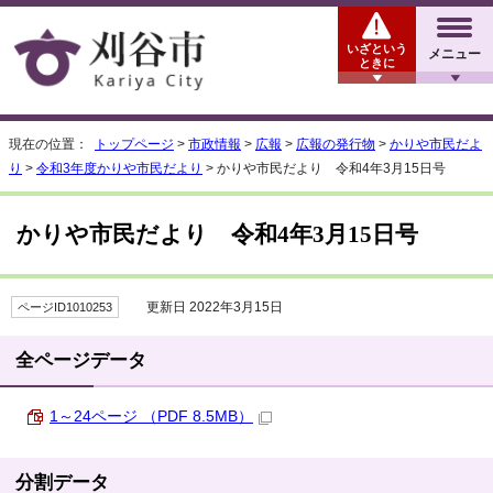
いざという
メニュー
ときに
現在の位置：
トップページ
>
市政情報
>
広報
>
広報の発行物
>
かりや市民だよ
り
>
令和3年度かりや市民だより
> かりや市民だより 令和4年3月15日号
かりや市民だより 令和4年3月15日号
更新日 2022年3月15日
ページID1010253
全ページデータ
1～24ページ （PDF 8.5MB）
分割データ