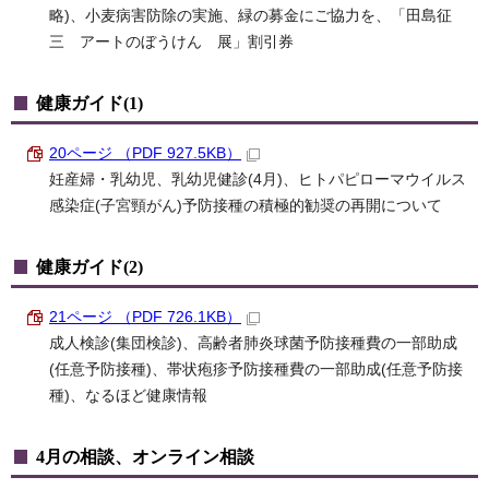
略)、小麦病害防除の実施、緑の募金にご協力を、「田島征
三 アートのぼうけん 展」割引券
健康ガイド(1)
20ページ （PDF 927.5KB）
妊産婦・乳幼児、乳幼児健診(4月)、ヒトパピローマウイルス
感染症(子宮頸がん)予防接種の積極的勧奨の再開について
健康ガイド(2)
21ページ （PDF 726.1KB）
成人検診(集団検診)、高齢者肺炎球菌予防接種費の一部助成
(任意予防接種)、帯状疱疹予防接種費の一部助成(任意予防接
種)、なるほど健康情報
4月の相談、オンライン相談