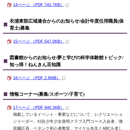
14ページ （PDF 742.7KB）
衣浦東部広域連合からのお知らせ/会計年度任用職員(保
育士)募集
15ページ （PDF 547.0KB）
図書館からのお知らせ/夢と学びの科学体験館トピック/
知っ得！ねんきん豆知識
16ページ （PDF 2.8MB）
情報コーナー(募集/スポーツ/子育て)
17ページ （PDF 940.3KB）
掲載しているイベント・事業などについて、レクリエーショ
ンリーダー、刈谷少年少女発明クラブ入門コース入会者、徴
収嘱託員、ペタンク初心者教室、マイケル先生とABCを楽し