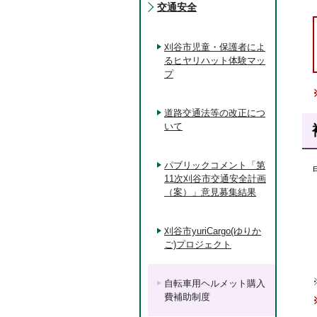
交通安全
刈谷市児童・保護者によ
るヒヤリハット体験マッ
プ
道路交通法等の改正につ
いて
パブリックコメント「第
11次刈谷市交通安全計画
（案）」意見募集結果
刈谷市yuriCargo(ゆりか
ご)プロジェクト
自転車用ヘルメット購入
費補助制度