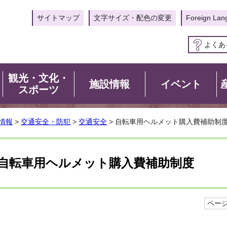
サイトマップ
文字サイズ・配色の変更
Foreign Lan
よくあ
観光・文化・
施設情報
イベント
スポーツ
情報
>
交通安全・防犯
>
交通安全
> 自転車用ヘルメット購入費補助制
自転車用ヘルメット購入費補助制度
ページI