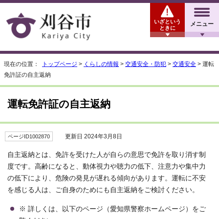
いざという
メニュー
ときに
現在の位置：
トップページ
>
くらしの情報
>
交通安全・防犯
>
交通安全
> 運転
免許証の自主返納
運転免許証の自主返納
更新日 2024年3月8日
ページID1002870
自主返納とは、免許を受けた人が自らの意思で免許を取り消す制
度です。高齢になると、動体視力や聴力の低下、注意力や集中力
の低下により、危険の発見が遅れる傾向があります。運転に不安
を感じる人は、ご自身のためにも自主返納をご検討ください。
※ 詳しくは、以下のページ（愛知県警察ホームページ）をご