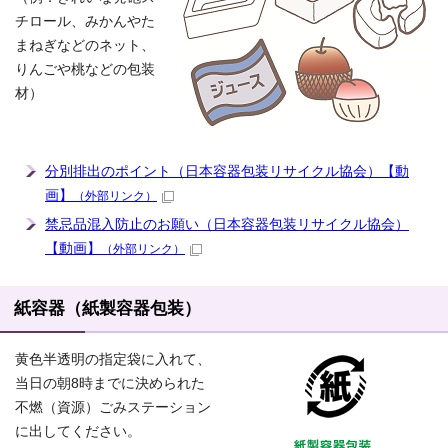
チロール、みかんやた
まねぎなどのネット、
りんごや桃などの包装
材）
分別排出のポイント（日本容器包装リサイクル協会）【動
画】
（外部リンク）
禁忌品混入防止のお願い（日本容器包装リサイクル協会）
【動画】
（外部リンク）
紙容器（紙製容器包装）
黄色半透明の指定袋に入れて、
当日の朝8時までに決められた
不燃（資源）ごみステーション
に出してください。