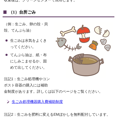
収集後は、クリーンセンターで焼却します。
（1）台所ごみ
（例：生ごみ、卵の殻・貝
殻、てんぷら油）
生ごみは水気をよくき
ってください。
てんぷら油は、紙・布
にしみこませるか、固
めて出してください。
注記1：生ごみ処理機やコン
ポスト容器の購入には補助
金制度があります。詳しくは以下のページをご覧ください。
生ごみ処理機器購入費補助制度
注記2：生ごみを肥料に変えるEMぼかしを無料配付しています。