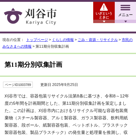
いざという
メニュー
ときに
現在の位置：
トップページ
>
くらしの情報
>
ごみ・資源・リサイクル
>
市民の
みなさまへの情報
> 第11期分別収集計画
第11期分別収集計画
更新日 2025年9月25日
ページID1003789
刈谷市では、容器包装リサイクル法第8条に基づき、令和8～12年
度の5年間を計画期間とした、第11期分別収集計画を策定しまし
た。この計画は、刈谷市内におけるリサイクル可能な容器包装廃
棄物（スチール製容器、アルミ製容器、ガラス製容器、飲料用紙
製容器、段ボール、紙製容器包装、ペットボトル、プラスチック
製容器包装、製品プラスチック）の発生量と処理量を推測し、収