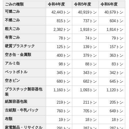
ごみの種類
令和4年度
令和5年度
令和6年度
可燃ごみ
42,443トン
40,919トン
40,679トン
不燃ごみ
815トン
737トン
604トン
粗大ごみ
2,382トン
1,918トン
1,814トン
有害ごみ
78トン
74トン
79トン
硬質プラスチック
125トン
139トン
157トン
空き缶・金属類
400トン
379トン
363トン
アルミ缶
98トン
88トン
83トン
ペットボトル
345トン
343トン
342トン
空きビン
680トン
682トン
645トン
プラスチック製容器包
1,160トン
1,093トン
1,120トン
装
紙製容器包装
219トン
211トン
205トン
古紙類・牛乳パック
760トン
705トン
649トン
布類
19トン
18トン
18トン
家電製品・リサイクル
291トン
287トン
287トン