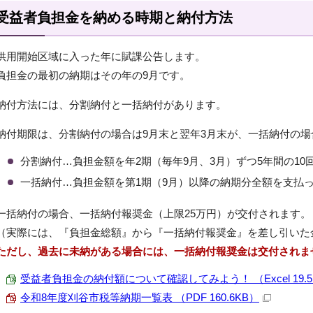
受益者負担金を納める時期と納付方法
供用開始区域に入った年に賦課公告します。
負担金の最初の納期はその年の9月です。
納付方法には、分割納付と一括納付があります。
納付期限は、分割納付の場合は9月末と翌年3月末が、一括納付の場
分割納付…負担金額を年2期（毎年9月、3月）ずつ5年間の1
一括納付…負担金額を第1期（9月）以降の納期分全額を支払
一括納付の場合、一括納付報奨金（上限25万円）が交付されます。
（実際には、『負担金総額』から『一括納付報奨金』を差し引いた
ただし、過去に未納がある場合には、一括納付報奨金は交付されま
受益者負担金の納付額について確認してみよう！ （Excel 19.5
令和8年度刈谷市税等納期一覧表 （PDF 160.6KB）