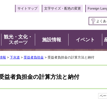
サイトマップ
文字サイズ・配色の変更
Foreign Lan
よくあ
観光・文化・
施設情報
イベント
スポーツ
情報
>
下水道
>
受益者負担金
> 受益者負担金の計算方法と納付
受益者負担金の計算方法と納付
ページ