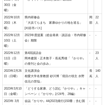
30日（金
曜）
2022年10月
県内研修会
岡
22
20日（木
「大浜てらまち 家康ゆかりの地を巡る」
部
人
曜）
[刈谷市バス]
2022年12月
2023年度提案（総会発表・談話会・市内研修
-
-
10日（土
会）期限
曜）
2022年12月
第4回談話会
-
23
11日（日
岡本建国・正木敦子・長嶌秀雄「『かりや』
人
曜）
の発刊と会の歩み」
2023年2月26
文化講演会
長
140
日（日曜）
相愛大学名誉教授 砂川博「境目の領主 水野
嶌
人
信元の苦悩」
2023年3月10
「どうする家康、どう読む『かりや』」キャ
‐
‐
日（金曜）
ンペーン（『かりや』計24号、28編）
2023年 3月
会誌『かりや』44(2023)発行(150冊；含む国
-
-