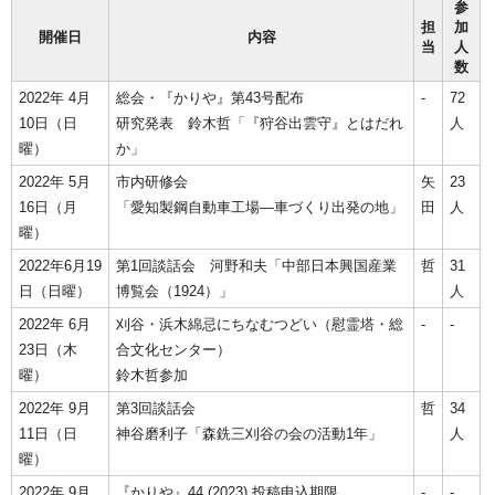
参
担
加
開催日
内容
当
人
数
2022年 4月
総会・『かりや』第43号配布
-
72
10日（日
研究発表 鈴木哲「『狩谷出雲守』とはだれ
人
曜）
か」
2022年 5月
市内研修会
矢
23
16日（月
「愛知製鋼自動車工場―車づくり出発の地」
田
人
曜）
2022年6月19
第1回談話会 河野和夫「中部日本興国産業
哲
31
日（日曜）
博覧会（1924）」
人
2022年 6月
刈谷・浜木綿忌にちなむつどい（慰霊塔・総
‐
-
23日（木
合文化センター）
曜）
鈴木哲参加
2022年 9月
第3回談話会
哲
34
11日（日
神谷磨利子「森銑三刈谷の会の活動1年」
人
曜）
2022年 9月
『かりや』44 (2023) 投稿申込期限
-
-