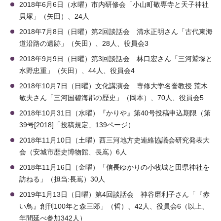
2018年6月6日（水曜）市内研修会「小山町敬専寺と天子神社
貝塚」（矢田）、24人
2018年7月8日（日曜）第2回談話会 清水正明さん「古代東海
道沿路の遺跡」（矢田）、28人、役員会3
2018年9月9日（日曜）第3回談話会 林口宏さん「三河鷲塚と
水野忠重」（矢田）、44人、役員会4
2018年10月7日（日曜）文化講演会 専修大学名誉教授 荒木
敏夫さん「三河国碧海郡の歴史」（岡本）、70人、役員会5
2018年10月31日（水曜）『かりや』第40号投稿申込期限（第
39号[2018]「投稿規定」139ページ）
2018年11月10日（土曜）西三河地方史連絡協議会研究発表大
会（安城市歴史博物館、長嶌）6人
2018年11月16日（金曜）「信長ゆかりの小牧城と田県神社を
訪ねる」（担当:長嶌）30人
2019年1月13日（日曜）第4回談話会 神谷磨利子さん「『赤
い鳥』創刊100年と森三郎」（哲）、42人、役員会6（以上、
年間延べ参加342人）