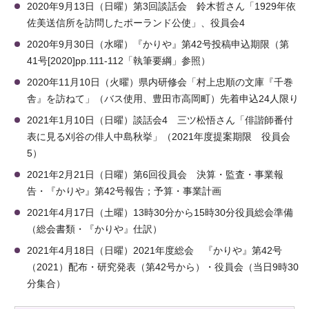
2020年9月13日（日曜）第3回談話会 鈴木哲さん「1929年依
佐美送信所を訪問したポーランド公使」、役員会4
2020年9月30日（水曜）『かりや』第42号投稿申込期限（第
41号[2020]pp.111-112「執筆要綱」参照）
2020年11月10日（火曜）県内研修会「村上忠順の文庫『千巻
舎』を訪ねて」（バス使用、豊田市高岡町）先着申込24人限り
2021年1月10日（日曜）談話会4 三ツ松悟さん「俳諧師番付
表に見る刈谷の俳人中島秋挙」（2021年度提案期限 役員会
5）
2021年2月21日（日曜）第6回役員会 決算・監査・事業報
告・『かりや』第42号報告；予算・事業計画
2021年4月17日（土曜）13時30分から15時30分役員総会準備
（総会書類・『かりや』仕訳）
2021年4月18日（日曜）2021年度総会 『かりや』第42号
（2021）配布・研究発表（第42号から）・役員会（当日9時30
分集合）