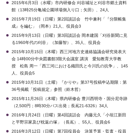
2015年6月3日（水曜）市内研修会 刈谷城址と刈谷市郷土資料
館（13時25分亀城公園球場側入り口；矢田）、24人
2015年7月19日（日曜）第2回談話会 竹中兼利「『分限帳集
成』を編む」（岡本）21人、役員会3
2015年9月13日（日曜）第3回談話会 岡本建国「刈谷新聞に見
る1960年代の刈谷」（加藤智）、35人、役員会
2015年10月15日（木曜）西三河地方史連絡協議会研究発表大
会 14時00分中央図書館3階大会議室 講演 愛知教育大学教
授 松島 周一「西三河における織田氏と今川氏の抗争」、145
人、役員会5
2015年10月31日（土曜）『かりや』第37号投稿申込期限：第
36号掲載「投稿規定」参照（鈴木哲）
2015年11月26日（木曜）県内研修会 豊川西明寺・国分尼寺跡
（2,500円；8時30分バス出発；長嶌21-6326）34人
2016年1月24日（日曜）第4回談話会 内藤元久「小垣江新田
と平野宗家及び枕返の塚」（長嶌）、55人、役員会6
2016年3月12日（日曜）第7回役員会 決算予算・監査・役員