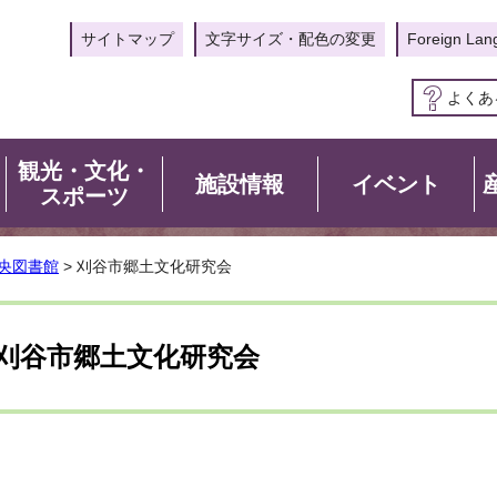
サイトマップ
文字サイズ・配色の変更
Foreign Lan
よくあ
観光・文化・
施設情報
イベント
スポーツ
央図書館
> 刈谷市郷土文化研究会
刈谷市郷土文化研究会