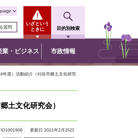
guage
いざという
る質問
目的別検索
ときに
産業・ビジネス
市政情報
成24年度）活動紹介（刈谷市郷土文化研究
市郷土文化研究会）
更新日 2021年2月25日
D1001908