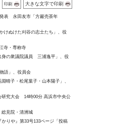
大きな文字で印刷
印刷
研究発表 永田友市「方巖売茶年
末をかけぬけた刈谷の志士たち」、役
龍江寺・専称寺
熊出身の衆議院議員 三浦逸平」、役
成物語」、役員会
の馬淵晴子・松尾葉子・山本陽子」、
会研究大会 14時00分 高浜市中央公
館・総見院・清洲城
『かりや』第33号133ページ「投稿