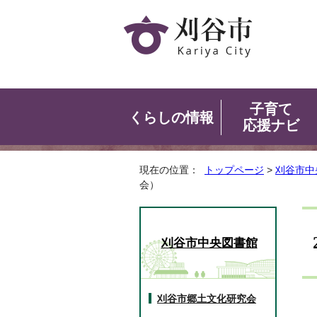
子育て
くらしの情報
応援ナビ
現在の位置：
トップページ
>
刈谷市中
会）
刈谷市中央図書館
刈谷市郷土文化研究会