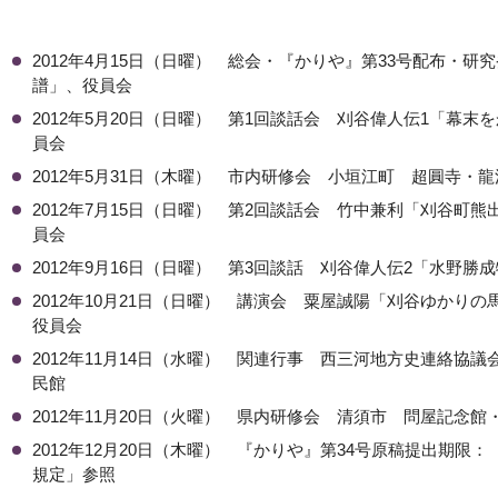
2012年4月15日（日曜） 総会・『かりや』第33号配布・
譜」、役員会
2012年5月20日（日曜） 第1回談話会 刈谷偉人伝1「幕
員会
2012年5月31日（木曜） 市内研修会 小垣江町 超圓寺・
2012年7月15日（日曜） 第2回談話会 竹中兼利「刈谷町
員会
2012年9月16日（日曜） 第3回談話 刈谷偉人伝2「水野勝
2012年10月21日（日曜） 講演会 粟屋誠陽「刈谷ゆかり
役員会
2012年11月14日（水曜） 関連行事 西三河地方史連絡協議
民館
2012年11月20日（火曜） 県内研修会 清須市 問屋記念
2012年12月20日（木曜） 『かりや』第34号原稿提出期限：
規定」参照