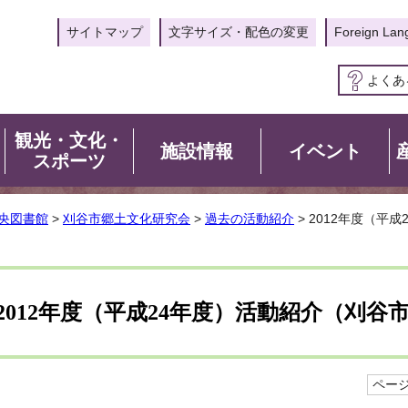
サイトマップ
文字サイズ・配色の変更
Foreign Lan
よくあ
観光・文化・
施設情報
イベント
スポーツ
央図書館
>
刈谷市郷土文化研究会
>
過去の活動紹介
> 2012年度（平
2012年度（平成24年度）活動紹介（刈谷
ページI