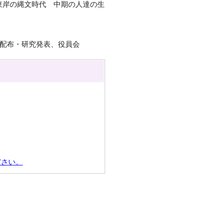
湾東岸の縄文時代 中期の人達の生
4号配布・研究発表、役員会
ださい。