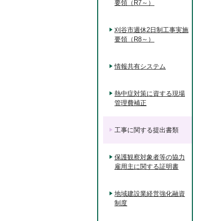
要領（R7～）
刈谷市週休2日制工事実施
要領（R8～）
情報共有システム
熱中症対策に資する現場
管理費補正
工事に関する提出書類
保護観察対象者等の協力
雇用主に関する証明書
地域建設業経営強化融資
制度