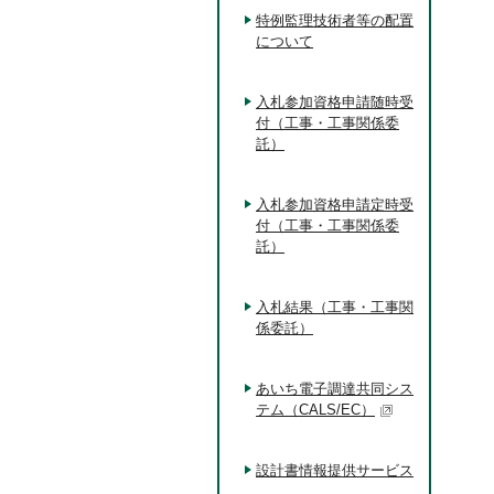
特例監理技術者等の配置
について
入札参加資格申請随時受
付（工事・工事関係委
託）
入札参加資格申請定時受
付（工事・工事関係委
託）
入札結果（工事・工事関
係委託）
あいち電子調達共同シス
テム（CALS/EC）
設計書情報提供サービス