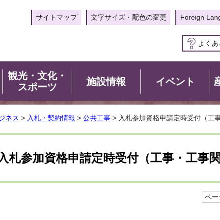
サイトマップ
文字サイズ・配色の変更
Foreign Lan
よくあ
観光・文化・
施設情報
イベント
スポーツ
ジネス
>
入札・契約情報
>
公共工事
> 入札参加資格申請定時受付（工
入札参加資格申請定時受付（工事・工事
ページ