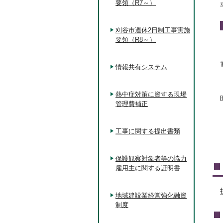
要領（R7～）
刈谷市週休2日制工事実施
要領（R8～）
情報共有システム
熱中症対策に資する現場
管理費補正
工事に関する提出書類
保護観察対象者等の協力
雇用主に関する証明書
地域建設業経営強化融資
制度