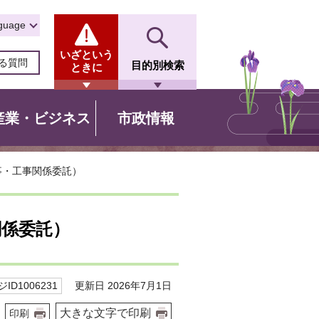
guage
いざという
る質問
目的別検索
ときに
産業・ビジネス
市政情報
事・工事関係委託）
関係委託）
更新日 2026年7月1日
ID1006231
大きな文字で印刷
印刷