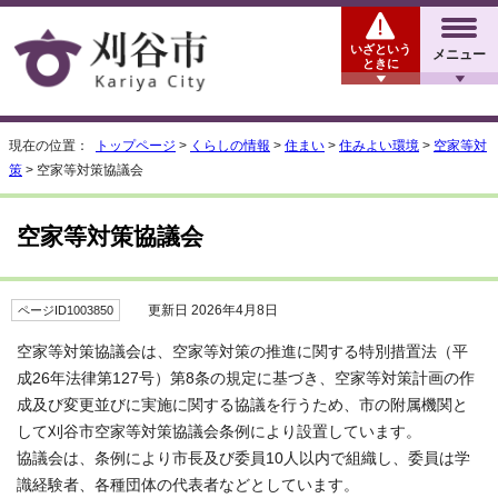
いざという
メニュー
ときに
現在の位置：
トップページ
>
くらしの情報
>
住まい
>
住みよい環境
>
空家等対
策
> 空家等対策協議会
空家等対策協議会
更新日 2026年4月8日
ページID1003850
空家等対策協議会は、空家等対策の推進に関する特別措置法（平
成26年法律第127号）第8条の規定に基づき、空家等対策計画の作
成及び変更並びに実施に関する協議を行うため、市の附属機関と
して刈谷市空家等対策協議会条例により設置しています。
協議会は、条例により市長及び委員10人以内で組織し、委員は学
識経験者、各種団体の代表者などとしています。