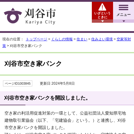
いざという
メニュー
ときに
現在の位置：
トップページ
>
くらしの情報
>
住まい
>
住みよい環境
>
空家等対
策
> 刈谷市空き家バンク
刈谷市空き家バンク
更新日 2024年5月8日
ページID1003845
刈谷市空き家バンクを開設しました。
空き家の利活用促進対策の一環として、公益社団法人愛知県宅地
建物取引業協会（以下、「宅建協会」という。）と連携し、刈谷
市空き家バンクを開設しました。