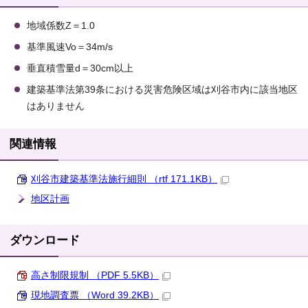
地域係数Z＝1.0
基準風速Vo＝34m/s
垂直積雪量d＝30cm以上
建築基準法第39条における災害危険区域は刈谷市内に該当地区
はありません
関連情報
刈谷市建築基準法施行細則 （rtf 171.1KB）
地区計画
ダウンロード
高さ制限規制 （PDF 5.5KB）
現地調査票 （Word 39.2KB）