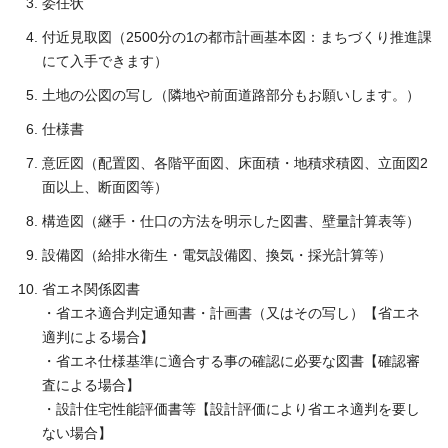
委任状
付近見取図（2500分の1の都市計画基本図：まちづくり推進課
にて入手できます）
土地の公図の写し（隣地や前面道路部分もお願いします。）
仕様書
意匠図（配置図、各階平面図、床面積・地積求積図、立面図2
面以上、断面図等）
構造図（継手・仕口の方法を明示した図書、壁量計算表等）
設備図（給排水衛生・電気設備図、換気・採光計算等）
省エネ関係図書
・省エネ適合判定通知書・計画書（又はその写し）【省エネ
適判による場合】
・省エネ仕様基準に適合する事の確認に必要な図書【確認審
査による場合】
・設計住宅性能評価書等【設計評価により省エネ適判を要し
ない場合】