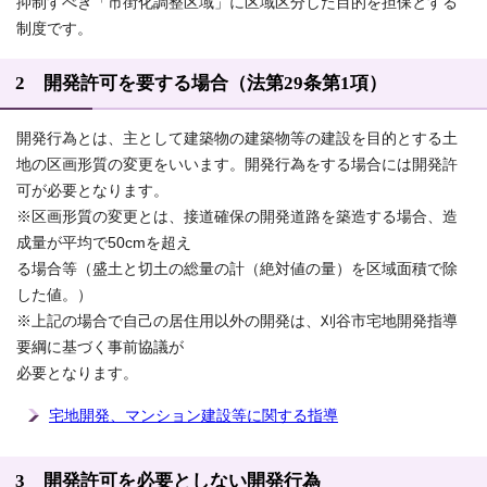
抑制すべき「市街化調整区域」に区域区分した目的を担保とする
制度です。
2 開発許可を要する場合（法第29条第1項）
開発行為とは、主として建築物の建築物等の建設を目的とする土
地の区画形質の変更をいいます。開発行為をする場合には開発許
可が必要となります。
※区画形質の変更とは、接道確保の開発道路を築造する場合、造
成量が平均で50cmを超え
る場合等（盛土と切土の総量の計（絶対値の量）を区域面積で除
した値。）
※上記の場合で自己の居住用以外の開発は、刈谷市宅地開発指導
要綱に基づく事前協議が
必要となります。
宅地開発、マンション建設等に関する指導
3 開発許可を必要としない開発行為