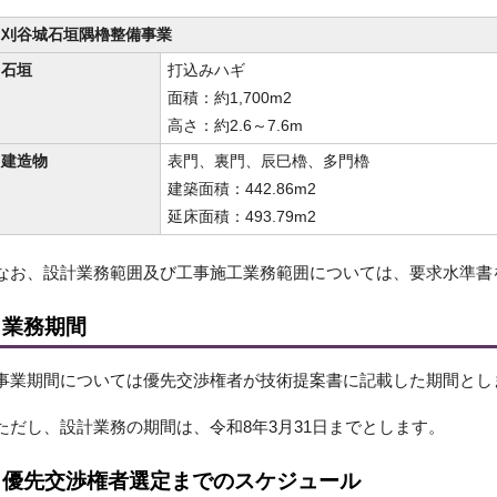
刈谷城石垣隅櫓整備事業
石垣
打込みハギ
面積：約1,700m2
高さ：約2.6～7.6m
建造物
表門、裏門、辰巳櫓、多門櫓
建築面積：442.86m2
延床面積：493.79m2
なお、設計業務範囲及び工事施工業務範囲については、要求水準書
業務期間
事業期間については優先交渉権者が技術提案書に記載した期間とし
ただし、設計業務の期間は、令和8年3月31日までとします。
優先交渉権者選定までのスケジュール