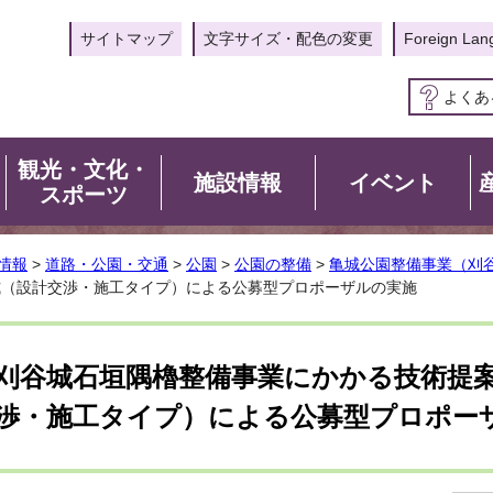
サイトマップ
文字サイズ・配色の変更
Foreign Lan
よくあ
観光・文化・
施設情報
イベント
スポーツ
情報
>
道路・公園・交通
>
公園
>
公園の整備
>
亀城公園整備事業（刈
式（設計交渉・施工タイプ）による公募型プロポーザルの実施
刈谷城石垣隅櫓整備事業にかかる技術提
渉・施工タイプ）による公募型プロポー