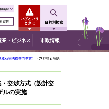
guage
いざという
る質問
目的別検索
ときに
産業・ビジネス
市政情報
谷城石垣隅櫓整備事業）
> 刈谷城石垣隅
案・交渉方式（設計交
ザルの実施