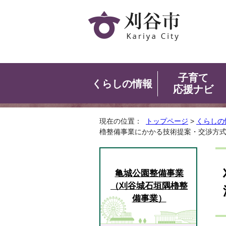
子育て
くらしの情報
応援ナビ
現在の位置：
トップページ
>
くらしの
櫓整備事業にかかる技術提案・交渉方
亀城公園整備事業
（刈谷城石垣隅櫓整
備事業）