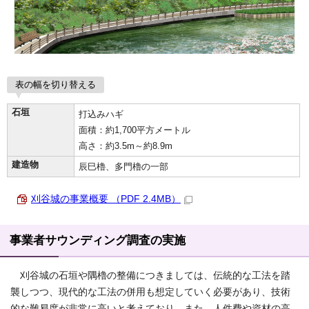
表の幅を切り替える
石垣
打込みハギ
面積：約1,700平方メートル
高さ：約3.5m～約8.9m
建造物
辰巳櫓、多門櫓の一部
刈谷城の事業概要 （PDF 2.4MB）
事業者サウンディング調査の実施
刈谷城の石垣や隅櫓の整備につきましては、伝統的な工法を踏
襲しつつ、現代的な工法の併用も想定していく必要があり、技術
的な難易度が非常に高いと考えており、また、人件費や資材の高