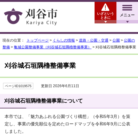
いざという
メニュー
ときに
現在の位置：
トップページ
>
くらしの情報
>
道路・公園・交通
>
公園
>
公園の
整備
>
亀城公園整備事業（刈谷城石垣隅櫓整備事業）
> 刈谷城石垣隅櫓整備事業
刈谷城石垣隅櫓整備事業
更新日 2026年6月11日
ページID1019575
刈谷城石垣隅櫓整備事業について
本市では、「魅力あふれる公園づくり構想」（令和5年3月）を策
定し、事業の優先順位を定めたロードマップを令和6年9月に公表
しました。