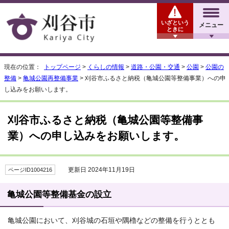
いざという
メニュー
ときに
現在の位置：
トップページ
>
くらしの情報
>
道路・公園・交通
>
公園
>
公園の
整備
>
亀城公園再整備事業
> 刈谷市ふるさと納税（亀城公園等整備事業）への申
し込みをお願いします。
刈谷市ふるさと納税（亀城公園等整備事
業）への申し込みをお願いします。
更新日 2024年11月19日
ページID1004216
亀城公園等整備基金の設立
亀城公園において、刈谷城の石垣や隅櫓などの整備を行うととも